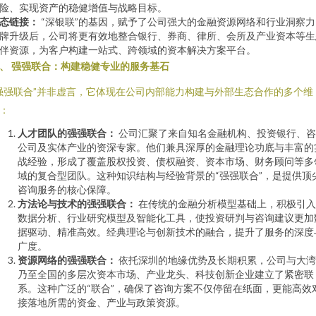
险、实现资产的稳健增值与战略目标。
态链接：
“深银联”的基因，赋予了公司强大的金融资源网络和行业洞察力
牌升级后，公司将更有效地整合银行、券商、律所、会所及产业资本等生
伴资源，为客户构建一站式、跨领域的资本解决方案平台。
、 强强联合：构建稳健专业的服务基石
强强联合”并非虚言，它体现在公司内部能力构建与外部生态合作的多个维
：
人才团队的强强联合：
公司汇聚了来自知名金融机构、投资银行、咨
公司及实体产业的资深专家。他们兼具深厚的金融理论功底与丰富的
战经验，形成了覆盖股权投资、债权融资、资本市场、财务顾问等多
域的复合型团队。这种知识结构与经验背景的“强强联合”，是提供顶
咨询服务的核心保障。
方法论与技术的强强联合：
在传统的金融分析模型基础上，积极引入
数据分析、行业研究模型及智能化工具，使投资研判与咨询建议更加
据驱动、精准高效。经典理论与创新技术的融合，提升了服务的深度
广度。
资源网络的强强联合：
依托深圳的地缘优势及长期积累，公司与大湾
乃至全国的多层次资本市场、产业龙头、科技创新企业建立了紧密联
系。这种广泛的“联合”，确保了咨询方案不仅停留在纸面，更能高效
接落地所需的资金、产业与政策资源。