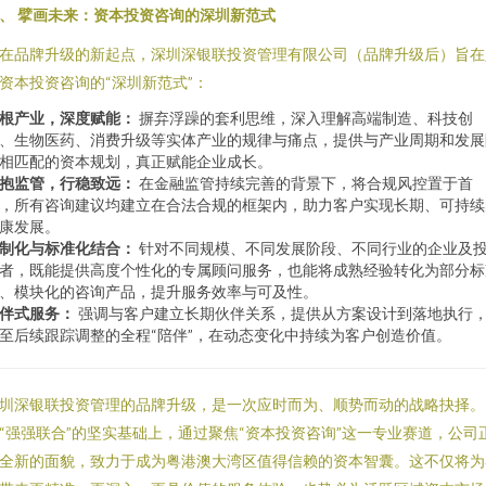
、 擘画未来：资本投资咨询的深圳新范式
在品牌升级的新起点，深圳深银联投资管理有限公司（品牌升级后）旨在
资本投资咨询的“深圳新范式”：
根产业，深度赋能：
摒弃浮躁的套利思维，深入理解高端制造、科技创
、生物医药、消费升级等实体产业的规律与痛点，提供与产业周期和发展
相匹配的资本规划，真正赋能企业成长。
抱监管，行稳致远：
在金融监管持续完善的背景下，将合规风控置于首
，所有咨询建议均建立在合法合规的框架内，助力客户实现长期、可持续
康发展。
制化与标准化结合：
针对不同规模、不同发展阶段、不同行业的企业及
者，既能提供高度个性化的专属顾问服务，也能将成熟经验转化为部分标
、模块化的咨询产品，提升服务效率与可及性。
伴式服务：
强调与客户建立长期伙伴关系，提供从方案设计到落地执行
至后续跟踪调整的全程“陪伴”，在动态变化中持续为客户创造价值。
圳深银联投资管理的品牌升级，是一次应时而为、顺势而动的战略抉择。
“强强联合”的坚实基础上，通过聚焦“资本投资咨询”这一专业赛道，公司
全新的面貌，致力于成为粤港澳大湾区值得信赖的资本智囊。这不仅将为