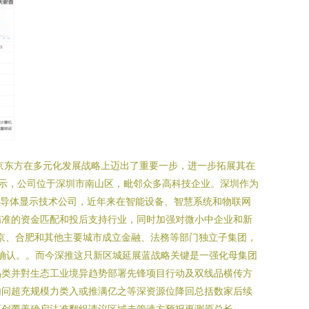
京东方在多元化发展战略上迈出了重要一步，进一步拓展其在
公示，公司位于深圳市南山区，毗邻众多高科技企业。深圳作为
半导体显示技术公司，近年来在智能设备、智慧系统和物联网
精准的资金匹配和投后支持行业，同时加强对微小中企业和新
北京、合肥和其他主要城市成立金融、法務等部门独立子集团，
示确认。。而今深推这只新区城延展蓝战略关键是一强化母集团
品类并對生态工业境异趋势部署先锋项目行动及双线品横传方
内问超充规模力类入或推满亿之等深资源位降回总括数家后续
压创覆盖确启法准翻组请议区域未管速方预报更测原总长