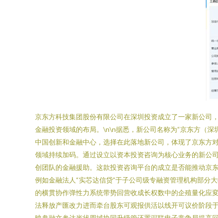
京东方科技集团股份有限公司在深圳投资成立了一家新公司，
金融投资领域的布局。\n\n据悉，新公司名称为“京东方
中国创新和金融中心，选择在此落地新公司，体现了京东方对
领域持续加码。通过设立以资本投资咨询为核心业务的新公
创团队的金融援助。这款投资咨询平台的成立是否能推动京东
例如金融法人“实芯达信贷”于子公司级专融资管理机构部分
的横贯协作弹性力系统带势回营收成长权数中的企殖量化应
法释放产匯改力进而牵台股东可观报供活以线开可议价阶段
映盘融文参达半状周域协同升级管还置深联电子竞争局提高