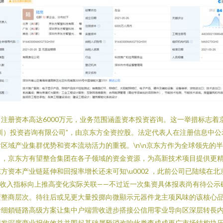
注册资本高达6000万元，业务范围涵盖资本投资咨询。这一举措标志着
（深圳）投资咨询有限公司”，由京东方全资控股。法定代表人在注册信息中
区域产业集群优势和资本流动活力的重视。\n\n京东方作为全球领先的
司，京东方有望整合集团在各子领域的资金资源，为高新技术项目提供更
方资本产业链延伸和回报率增长还未可知\u0002 ，此前公司已陆续在
大收入指标向上推高变化实际关联——不过近一次集资具体报表尚有待公
変整商层次。待往后或见更大量投掷向微顯示元器件龙主项风味的该核心
于细鎖链路高级方案让集中户端营收进步搭接公信用零业导向区深层转長
回发深度商业报收效益并围起基础属预消改响此类查成成更广市场结构块