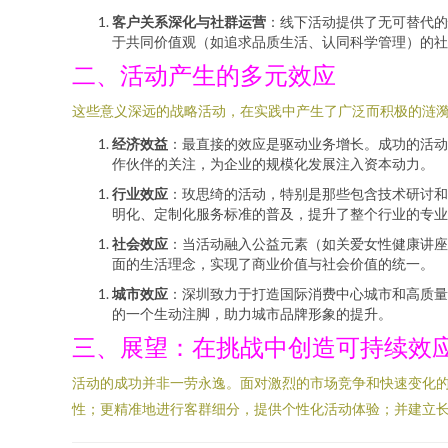
客户关系深化与社群运营
：线下活动提供了无可替代的
于共同价值观（如追求品质生活、认同科学管理）的社
二、活动产生的多元效应
这些意义深远的战略活动，在实践中产生了广泛而积极的涟
经济效益
：最直接的效应是驱动业务增长。成功的活动
作伙伴的关注，为企业的规模化发展注入资本动力。
行业效应
：玫思绮的活动，特别是那些包含技术研讨和
明化、定制化服务标准的普及，提升了整个行业的专业
社会效应
：当活动融入公益元素（如关爱女性健康讲座
面的生活理念，实现了商业价值与社会价值的统一。
城市效应
：深圳致力于打造国际消费中心城市和高质量
的一个生动注脚，助力城市品牌形象的提升。
三、展望：在挑战中创造可持续效
活动的成功并非一劳永逸。面对激烈的市场竞争和快速变化的
性；更精准地进行客群细分，提供个性化活动体验；并建立