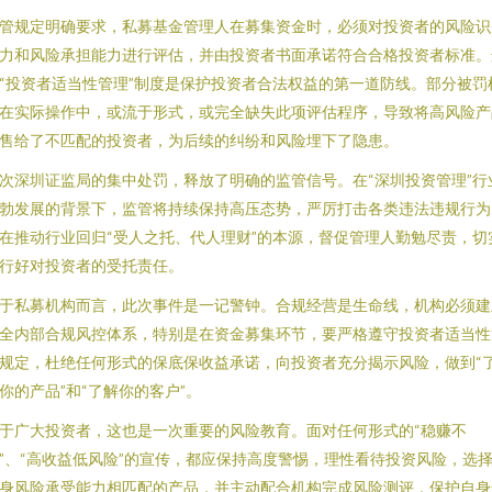
管规定明确要求，私募基金管理人在募集资金时，必须对投资者的风险识
力和风险承担能力进行评估，并由投资者书面承诺符合合格投资者标准。
“投资者适当性管理”制度是保护投资者合法权益的第一道防线。部分被罚
在实际操作中，或流于形式，或完全缺失此项评估程序，导致将高风险产
售给了不匹配的投资者，为后续的纠纷和风险埋下了隐患。
次深圳证监局的集中处罚，释放了明确的监管信号。在“深圳投资管理”行
勃发展的背景下，监管将持续保持高压态势，严厉打击各类违法违规行为
在推动行业回归“受人之托、代人理财”的本源，督促管理人勤勉尽责，切
行好对投资者的受托责任。
于私募机构而言，此次事件是一记警钟。合规经营是生命线，机构必须建
全内部合规风控体系，特别是在资金募集环节，要严格遵守投资者适当性
规定，杜绝任何形式的保底保收益承诺，向投资者充分揭示风险，做到“
你的产品”和“了解你的客户”。
于广大投资者，这也是一次重要的风险教育。面对任何形式的“稳赚不
”、“高收益低风险”的宣传，都应保持高度警惕，理性看待投资风险，选
身风险承受能力相匹配的产品，并主动配合机构完成风险测评，保护自身